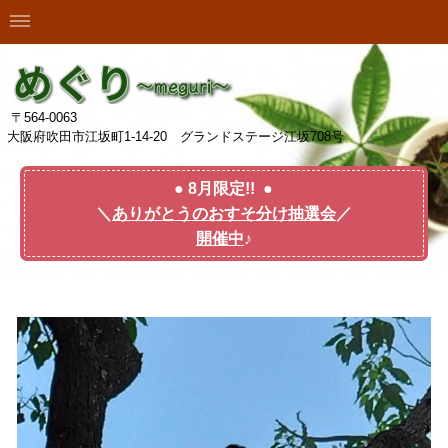
〒564-0063
大阪府吹田市江坂町1-14-20 グランドステージ江坂708号
● 8月限定!! ●
＼
ありがとうのおすそ分け抽選会
／
開催中
♪