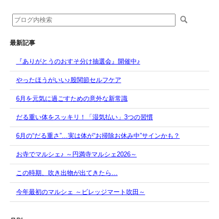
最新記事
『ありがとうのおすそ分け抽選会』開催中♪
やったほうがいい♪股関節セルフケア
6月を元気に過ごすための意外な新常識
だる重い体をスッキリ！「湿気払い」3つの習慣
6月の“だる重さ”…実は体が“お掃除お休み中”サインかも？
お寺でマルシェ♪ ～円満寺マルシェ2026～
この時期、吹き出物が出てきたら…
今年最初のマルシェ ～ビレッジマート吹田～