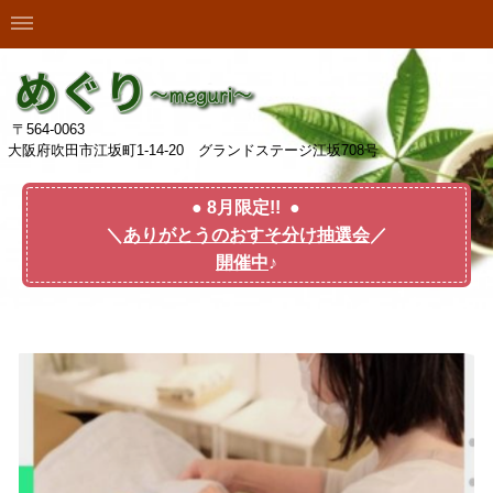
〒564-0063
大阪府吹田市江坂町1-14-20 グランドステージ江坂708号
● 8月限定!! ●
＼
ありがとうのおすそ分け抽選会
／
開催中
♪