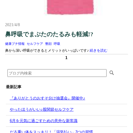
2021/4/8
鼻呼吸でまぶたのたるみも軽減!?
健康プチ情報
セルフケア
整顔
呼吸
鼻から深い呼吸ができるとメリットがいっぱいです♪
続きを読む
1
最新記事
『ありがとうのおすそ分け抽選会』開催中♪
やったほうがいい♪股関節セルフケア
6月を元気に過ごすための意外な新常識
だる重い体をスッキリ！「湿気払い」3つの習慣