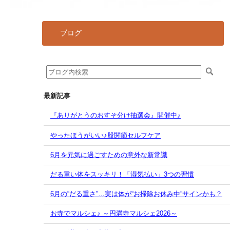
ブログ
最新記事
『ありがとうのおすそ分け抽選会』開催中♪
やったほうがいい♪股関節セルフケア
6月を元気に過ごすための意外な新常識
だる重い体をスッキリ！「湿気払い」3つの習慣
6月の“だる重さ”…実は体が“お掃除お休み中”サインかも？
お寺でマルシェ♪ ～円満寺マルシェ2026～