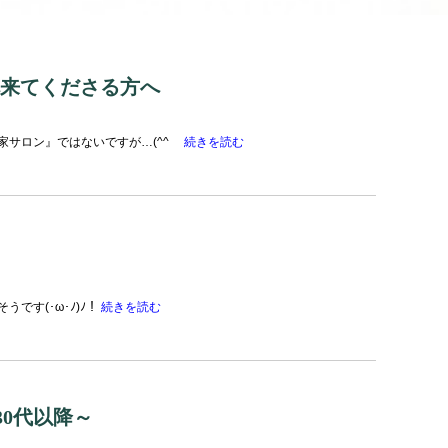
~』へ来てくださる方へ
家サロン』ではないですが…(^^ゞ
続きを読む
です(･ω･ﾉ)ﾉ！
続きを読む
30代以降～