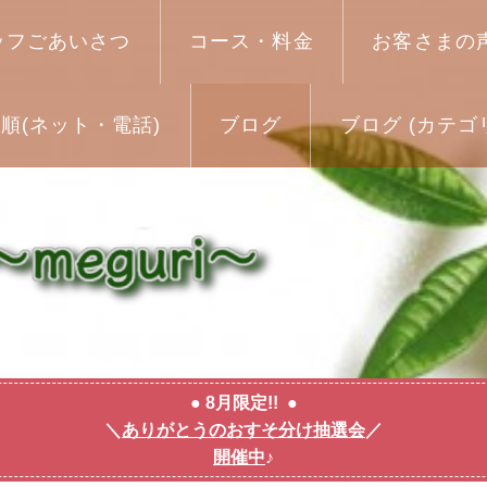
ッフごあいさつ
コース・料金
お客さまの
順(ネット・電話)
ブログ
ブログ (カテゴ
● 8月限定!! ●
＼
ありがとうのおすそ分け抽選会
／
開催中
♪