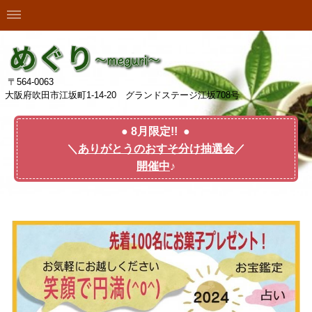
〒564-0063
大阪府吹田市江坂町1-14-20 グランドステージ江坂708号
● 8月限定!! ●
＼
ありがとうのおすそ分け抽選会
／
開催中
♪