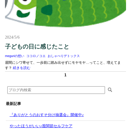
2024/5/6
子どもの日に感じたこと
meguriの想い
ココロノコエ
おしゃべりデトックス
眉間にシワ寄せて、一歩前に踏み出せずにモヤモヤ…ってこと、増えてま
す？
続きを読む
1
最新記事
『ありがとうのおすそ分け抽選会』開催中♪
やったほうがいい♪股関節セルフケア