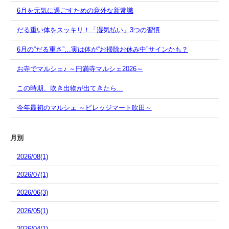
6月を元気に過ごすための意外な新常識
だる重い体をスッキリ！「湿気払い」3つの習慣
6月の“だる重さ”…実は体が“お掃除お休み中”サインかも？
お寺でマルシェ♪ ～円満寺マルシェ2026～
この時期、吹き出物が出てきたら…
今年最初のマルシェ ～ビレッジマート吹田～
月別
2026/08(1)
2026/07(1)
2026/06(3)
2026/05(1)
2026/04(1)