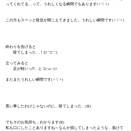
ってくれてる…って、うれしくなる瞬間でもあります
(〃▽〃)
この方もスーッと寝息が聞こえてきました。うれしい瞬間です
(〃▽〃)
終わりを告げると
寝てしまった…！
Σ(￣□￣;)
立ってみると
足が軽いっ!!…と
Σ(･ω･ﾉ)ﾉ
またまたうれしい瞬間です
(〃▽〃)
悪い事したわけじゃないのに…
寝てしまった…
(笑)
でもそのお気持ち…わかります
(笑)
私も口にしたことありますね～なんか損してしまったような…負けて