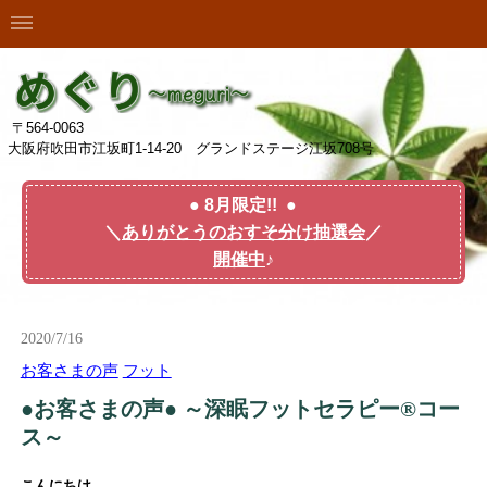
〒564-0063
大阪府吹田市江坂町1-14-20 グランドステージ江坂708号
● 8月限定!! ●
＼
ありがとうのおすそ分け抽選会
／
開催中
♪
2020/7/16
お客さまの声
フット
●お客さまの声● ～深眠フットセラピー®コー
ス～
こんにちは。