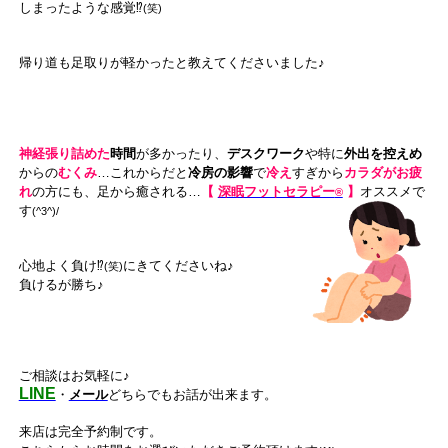
しまったような感覚⁉
(笑)
帰り道も足取りが軽かったと
教えてくださいました♪
神経張り詰めた
時間
が多かったり、
デスクワーク
や
特に
外出を控えめ
からの
むくみ
…これからだと
冷房の影響
で
冷え
すぎから
カラダがお疲
れ
の方にも、足から癒される…
【
深眠フットセラピー
】
オススメで
®
す
(^3^)/
心地よく負け⁉
にきてくださいね♪
(笑)
負けるが勝ち♪
ご相談はお気軽に♪
LINE
・
メール
どちらでもお話が出来ます。
来店は完全予約制です。