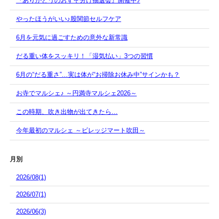
『ありがとうのおすそ分け抽選会』開催中♪
やったほうがいい♪股関節セルフケア
6月を元気に過ごすための意外な新常識
だる重い体をスッキリ！「湿気払い」3つの習慣
6月の“だる重さ”…実は体が“お掃除お休み中”サインかも？
お寺でマルシェ♪ ～円満寺マルシェ2026～
この時期、吹き出物が出てきたら…
今年最初のマルシェ ～ビレッジマート吹田～
月別
2026/08(1)
2026/07(1)
2026/06(3)