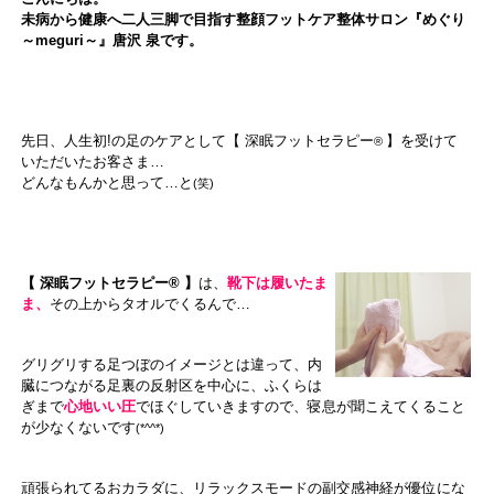
未病から健康へ二人三脚で目指す整顔フットケア整体サロン『めぐり
～meguri～』唐沢 泉です。
先日、人生初!の足のケアとして【 深眠フットセラピー
】
を受けて
®
いただいたお客さま…
どんなもんかと思って…と
(笑)
【 深眠フットセラピー® 】
は、
靴下は履いたま
ま、
その上からタオルでくるんで…
グリグリする足つぼのイメージとは違って、
内
臓につながる
足裏の反射区を中心に、
ふくらは
ぎまで
心地いい圧
でほぐしていきますので、寝息が聞こえてくること
が少なくないです
(*^^*)
頑張られてるおカラダに、リラックスモードの副交感神経が優位にな